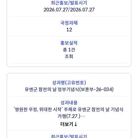
 - 보훈부 장관, 유엔참전용사, 유엔사 부사령관, 주한 참전국 
대사, 강뉴합창단 등 200여 명 참석
2026.07.27/2026.07.27
12
총 1건
조회
유엔군 참전의 날 정부기념식(보훈부-26-034)
‘영원한 우정, 위대한 시작’ 주제로 유엔군 참전의 날 기념식 
거행(7.27.)

 - 국내외 6·25참전용사 및 주요 인사, 주한 외교사절 등 
더보기↓
1,000여 명 참석 

 - 무공훈장 및 국민훈(포)장 등 3명 정부포상