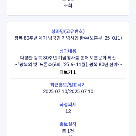
조회
광복 80주년 계기 범국민 기념사업 완수(보훈부-25-011)
다양한 광복 80주년 기념행사를 통해 보훈문화 확산

 - '광복의 빛' 드론쇼(6회, '25.6~11월), 광복 80년 전야제
('25.8.14.), 광화문 외벽 미디어 파사드('25.8.15.~23.)

더보기↓
전국 100개교 '광복 100주년을 위한 '타임캡슐' 봉입, 
초등학생 광복80년 기념키트 보급 등 나라사랑정신 함양

국외 거주 독립유공자 후손 초청('25.8.10.~16.) 등
2025.07.10/2025.07.10
12
총 1건