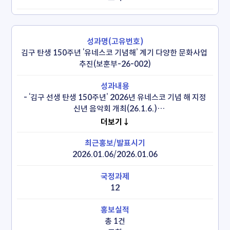
김구 탄생 150주년 ‘유네스코 기념해’ 계기 다양한 문화사업 
추진(보훈부-26-002)
 - ‘김구 선생 탄생 150주년’ 2026년 유네스코 기념 해 지정 
신년 음악회 개최(26.1.6.)

 - 백범 김구 선생 탄생 150주년 기념사업 TF 출범(26.4.21.)

더보기↓
  *단장: 국조실 국무1차장, 보훈부 및 문체부 등 8개 
관계부처, 백범김구기념관, 유네스코한국위원회, 광복회 등 
참여하는 민관 협력 체계
2026.01.06/2026.01.06
12
총 1건