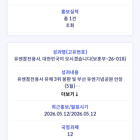
총 1건
조회
유엔참전용사, 대한민국이 모시겠습니다(보훈부-26-018)
유엔참전용사 유해 3위 봉환 및 부산 유엔기념공원 안장
(5월)

 - 네덜란드 참전용사 故야프 콘스탄세: 유해 영접식(5.13) 
더보기↓
및 안장식(5.14)

 -  프랑스 참전용사 故자크 그리졸레, 故앙드레 다차리: 유해 
영접식(5.26) 및 안장식(5.27)
2026.05.12/2026.05.12
12