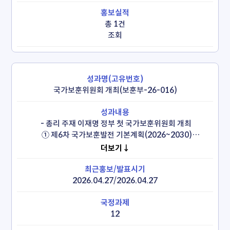
총 1건
조회
국가보훈위원회 개최(보훈부-26-016)
 - 총리 주재 이재명 정부 첫 국가보훈위원회 개최

  ① 제6차 국가보훈발전 기본계획(2026~2030)

  ② 국립효창독립공원 조성

더보기↓
  ③ 세계상이군인체육대회 ‘2029 인빅터스 게임’ 유치

  ④ 김구  탄생 150주년 유네스코 기념해 기념사업 추진방안
2026.04.27/2026.04.27
12