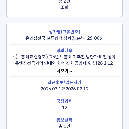
총 2건
조회
유엔참전국 교류협력 강화(보훈부-26-006)
 - (보훈외교 설명회) ’26년 보훈외교 추진 방향과 비전 공유, 
유엔참전국과의 연대와 협력 강화 공감대 형성(26.2.12)

  * 보훈부장관, 21개 주한유엔참전국 대사 및 국방무관, 
더보기↓
유엔참전용사 후손 등 참석

 - 국가보훈부·프랑스 국방보훈부, ‘국제보훈협력 양해각서’ 
체결(26.4.2.)
2026.02.12/2026.02.12
12
총 1건