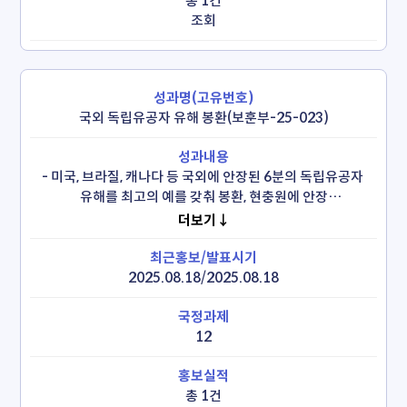
총 1건
 * 참전, 무공, 4.19공로 수당 각 3만원 인상('26)

조회
 * 보상격차 해소를 위해 7급 상이자 보상금 및 6.25전몰군경
(신규승계)자녀 수당 등 추가 인상('26)
국외 독립유공자 유해 봉환(보훈부-25-023)
- 미국, 브라질, 캐나다 등 국외에 안장된 6분의 독립유공자 
유해를 최고의 예를 갖춰 봉환, 현충원에 안장

 * 현지 추모식(25.8.8~10), 유해 영접식(25.8.12. 장관), 
더보기↓
유해 봉환식(25.8.13. 국무총리) 및 안장식(25.8.13. 
대전현충원)
2025.08.18/2025.08.18
12
총 1건