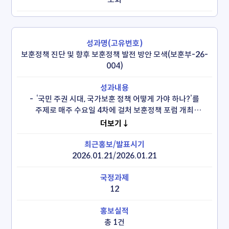
보훈정책 진단 및 향후 보훈정책 발전 방안 모색(보훈부-26-
004)
 -  ‘국민 주권 시대, 국가보훈 정책 어떻게 가야 하나?’를 
주제로 매주 수요일 4차에 걸처 보훈정책 포럼 개최
(26.1.21~2.11)

더보기↓
  *(1차)미래 보훈정책의 방향(26.1.21) , (2차)보훈보상체계
·보훈심사 개혁(26.1.28), (3차)보훈의료·복지(2.4), (4차)
제대군인 취업 및 예우(26.2.11) 

2026.01.21/2026.01.21
 - 보훈미래·보훈보상·보훈문화·의료복지·제대군인 등 5개 
분과 40명 위원의 정책자문위 출범(26.2.5)

 - 제3기 2030청년자문단 발족(26.4.27.)
12
총 1건