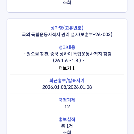
조회
국외 독립운동사적지 관리 철저(보훈부-26-003)
 - 권오을 장관, 중국 상하이 독립운동사적지 점검
(26.1.6.~1.8.)

  *대한민국 임시정부 상하이 청사 100년 기념식에 대통령 
더보기↓
참석(26.1.7.)

 - 중국·일본·미국 등 24개국 산재 1,032개 독립운동사적지 
전수조사 계획 수립* 및 관련 언론 브리핑 실시(26.2.25)

2026.01.08/2026.01.08
  *국외 24개국 1,032개 독립운동사적지 첫 전수 점검, 3년간 
단계적 조사 추진
12
총 1건
조회