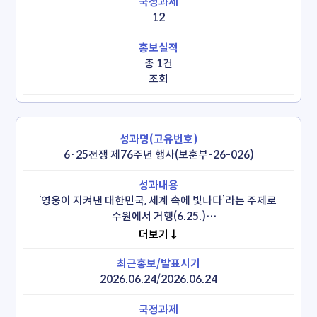
12
총 1건
조회
6·25전쟁 제76주년 행사(보훈부-26-026)
‘영웅이 지켜낸 대한민국, 세계 속에 빛나다’라는 주제로 
수원에서 거행(6.25.)

  *6.25참전유공자와 미래세대, 정부, 군 주요 인사, 주한 
더보기↓
참전국 외교사절 등 1,000여 명이 참석

 *참전유공자의 헌신을 바탕으로 이룩한 대한민국의 발전과 
번영을 직접적으로 재조명
2026.06.24/2026.06.24