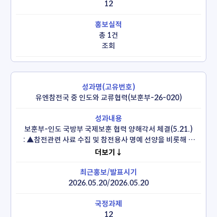
12
총 1건
조회
유엔참전국 중 인도와 교류협력(보훈부-26-020)
보훈부-인도 국방부 국제보훈 협력 양해각서 체결(5.21.)

 : ▲참전관련 사료 수집 및 참전용사 명예 선양을 비롯해 ▲
참전용사 후손 및 미래세대를 위한 교류·협력 사업, ▲참전의 
더보기↓
의의를 조명하는 학술·교육·문화사업, 그리고 ▲기념시설 
건립 등

국내 첫 인도 참전기념비 제막식(5.21.)
2026.05.20/2026.05.20
12