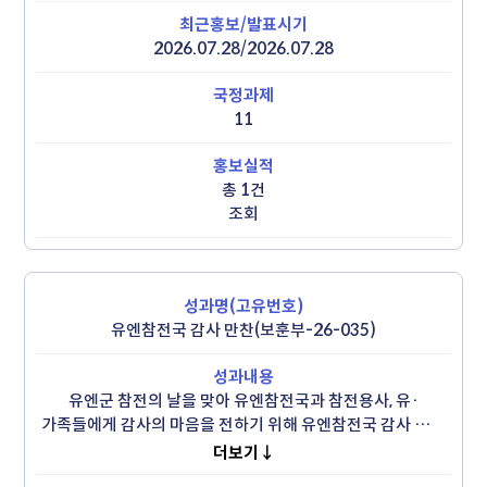
 - 국가보훈대상자 복지 선택권 확대 및 가족 돌봄 부담 경감
2026.07.28/2026.07.28
11
총 1건
조회
유엔참전국 감사 만찬(보훈부-26-035)
유엔군 참전의 날을 맞아 유엔참전국과 참전용사, 유·
가족들에게 감사의 마음을 전하기 위해 유엔참전국 감사 만찬 
개최(7.27.)

더보기↓
 - 재방한 행사 처음으로 22개 모든 참전국이 참석
