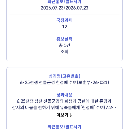
미국 참전용사

 - 전쟁기념관·판문점 방문, 유엔군 참전의 날 기념식·감사 
2026.07.23/2026.07.23
만찬 등 일정 진행
12
총 1건
조회
6·25전쟁 전몰군경 헌정패 수여(보훈부-26-031)
6.25전쟁 참전 전몰군경의 희생과 공헌에 대한 존경과 
감사의 마음을 전하기 위해 유족들에게 ‘헌정패’ 수여(7.22.)

 - 헌정패는 메달, 증서, 액자, 케이스 등으로 구성

더보기↓
 - 26년 7천명 수여 예정으로 총 3만5천명 수여