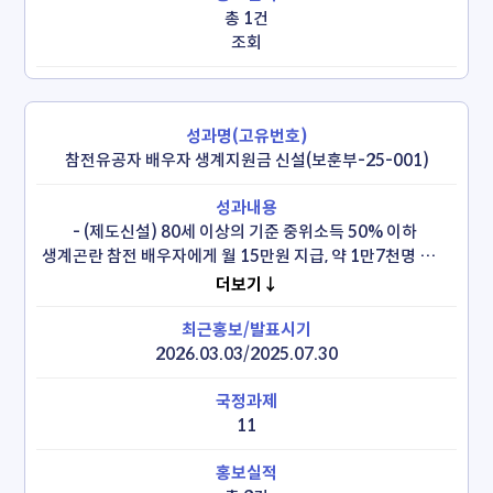
총 1건
조회
참전유공자 배우자 생계지원금 신설(보훈부-25-001)
- (제도신설) 80세 이상의 기준 중위소득 50% 이하 
생계곤란 참전 배우자에게 월 15만원 지급, 약 1만7천명 수혜 
예상

더보기↓
 * 참전유공자법 개정 완료(’25.9.16 공포, ‘26.3.17 시행)

- ‘참전유공자 배우자 등록, 생계지원금 지급’ 3월 17일부터 
시행
2026.03.03/2025.07.30
11