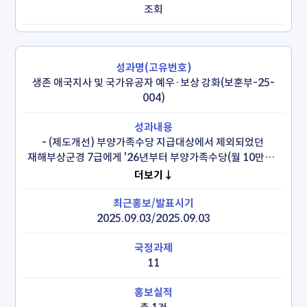
조회
생존 애국지사 및 국가유공자 예우·보상 강화(보훈부-25-
004)
- (제도개선) 부양가족수당 지급대상에서 제외되었던 
재해부상군경 7급에게 '26년부터 부양가족수당(월 10만원) 
지급

더보기↓
* 배우자, 미성년자녀 등 약 4천명 수혜, 보훈보상대상자법 
시행령 개정 완료(‘26.1.6.)

2025.09.03/2025.09.03
- (보상강화) 생존 애국지사 특별예우금 2배 인상 및 간병비 
인상('26)

 * (예우금) 훈격별 월 157~172만원 → 315~345만원('26)

11
    (간병비) 일 12만원 → 15만원('26)

 * 국가유공자 보상금 5% 인상('26)
