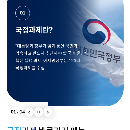
01
국정과제란?
“대통령과 정부가 임기 동안 국민과
약속하고 반드시 추진해야 할 국가 운영의
핵심 실행 과제, 이재명정부는 123대
국정과제를 수립”
01
/
04