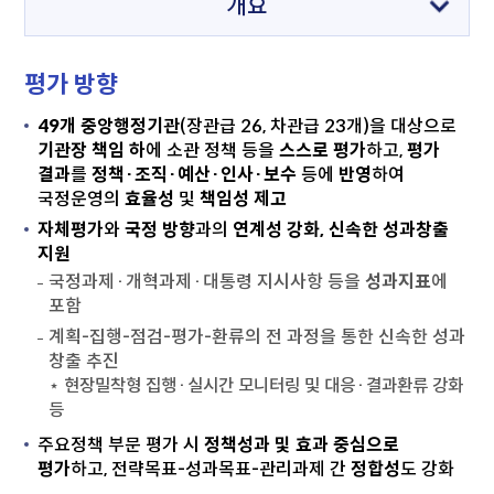
(선택됨)
개요
(선택안됨)
주요정책
평가 방향
(선택안됨)
R&D
49개 중앙행정기관
(장관급 26, 차관급 23개)을 대상으로
기관장 책임 하
에 소관 정책 등을
스스로 평가
하고,
평가
결과
를
정책·조직·예산·인사·보수
등에
반영
하여
(선택안됨)
행정관리역량
국정운영의
효율성
및
책임성 제고
자체평가
와
국정 방향
과의
연계성 강화, 신속한 성과창출
지원
국정과제·개혁과제·대통령 지시사항 등을
성과지표
에
포함
계획-집행-점검-평가-환류의 전 과정을 통한 신속한 성과
창출 추진
⋆ 현장밀착형 집행·실시간 모니터링 및 대응·결과환류 강화
등
주요정책 부문 평가 시
정책성과 및 효과 중심으로
평가
하고, 전략목표-성과목표-관리과제 간
정합성
도 강화