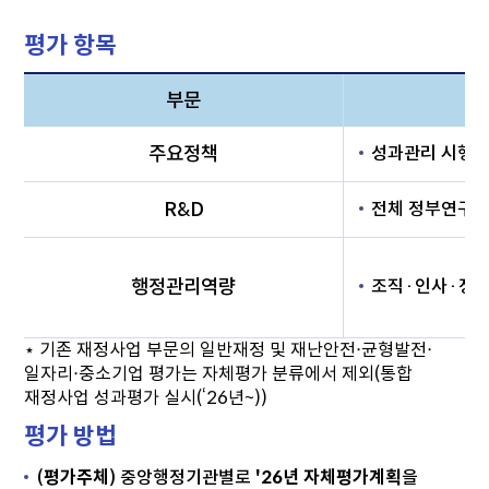
평가 항목
부문
주요정책
성과관리 시행
R&D
전체 정부연구개
행정관리역량
조직·인사·정보
⋆ 기존 재정사업 부문의 일반재정 및 재난안전‧균형발전‧
일자리‧중소기업 평가는 자체평가 분류에서 제외(통합
재정사업 성과평가 실시(‘26년~))
평가 방법
(
평가주체
) 중앙행정기관별로
'26년 자체평가계획
을