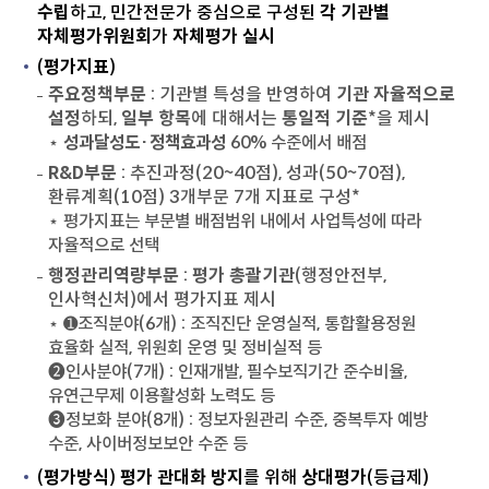
수립
하고, 민간전문가 중심으로 구성된
각 기관별
자체평가위원회
가
자체평가 실시
(
평가지표
)
주요정책부문
: 기관별 특성을 반영하여
기관 자율적으로
설정
하되,
일부 항목
에 대해서는
통일적 기준
*을 제시
⋆
성과달성도·정책효과성
60% 수준에서 배점
R&D부문
: 추진과정(20~40점), 성과(50~70점),
환류계획(10점) 3개부문 7개 지표로 구성*
⋆ 평가지표는 부문별 배점범위 내에서 사업특성에 따라
자율적으로 선택
행정관리역량부문
:
평가 총괄기관
(행정안전부,
인사혁신처)에서 평가지표 제시
⋆ ➊조직분야(6개) : 조직진단 운영실적, 통합활용정원
효율화 실적, 위원회 운영 및 정비실적 등
➋인사분야(7개) : 인재개발, 필수보직기간 준수비율,
유연근무제 이용활성화 노력도 등
➌정보화 분야(8개) : 정보자원관리 수준, 중복투자 예방
수준, 사이버정보보안 수준 등
(
평가방식
)
평가 관대화 방지
를 위해
상대평가
(등급제)