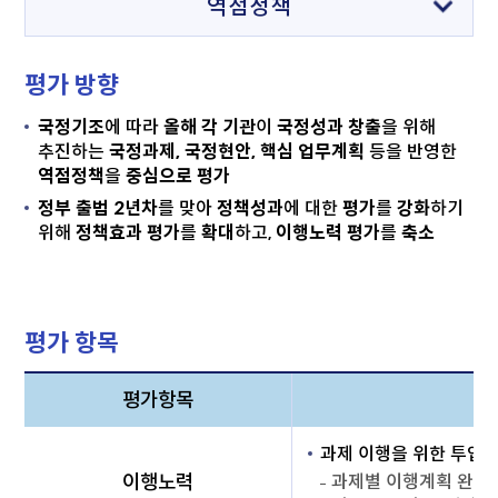
(선택됨)
역점정책
(선택안됨)
개요
평가 방향
(선택안됨)
규제합리화
국정기조
에 따라
올해 각 기관
이
국정성과 창출
을 위해
추진하는
국정과제, 국정현안, 핵심 업무계획
등을 반영한
역점정책
을
중심으로 평가
(선택안됨)
정부혁신
정부 출범 2년차
를 맞아
정책성과
에 대한
평가
를
강화
하기
위해
정책효과 평가
를
확대
하고,
이행노력 평가
를
축소
(선택안됨)
정책소통
(선택안됨)
적극행정
평가 항목
평가항목
과제 이행을 위한 투입노
이행노력
과제별 이행계획 완수 